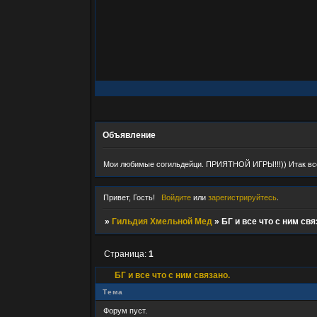
Объявление
Мои любимые согильдейци. ПРИЯТНОЙ ИГРЫ!!!)) Итак все ч
Привет, Гость!
Войдите
или
зарегистрируйтесь
.
»
Гильдия Хмельной Мед
»
БГ и все что с ним свя
Страница:
1
БГ и все что с ним связано.
Тема
Форум пуст.