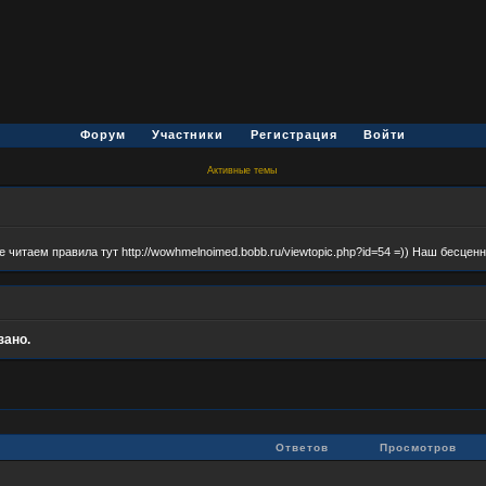
Форум
Участники
Регистрация
Войти
Активные темы
итаем правила тут http://wowhmelnoimed.bobb.ru/viewtopic.php?id=54 =)) Наш бесце
зано.
Ответов
Просмотров